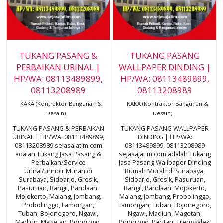
TUKANG PASANG &
TUKANG PASANG
PERBAIKAN URINAL |
WALLPAPER DINDING |
HP/WA: 08113489899,
HP/WA: 08113489899,
08113208989
08113208989
KAKA (Kontraktor Bangunan &
KAKA (Kontraktor Bangunan &
Desain)
Desain)
TUKANG PASANG & PERBAIKAN
TUKANG PASANG WALLPAPER
URINAL | HP/WA: 08113489899,
DINDING | HP/WA:
08113208989 sejasajatim.com
08113489899, 08113208989
adalah Tukang Jasa Pasang &
sejasajatim.com adalah Tukang
Perbaikan/Service
Jasa Pasang Wallpaper Dinding
Urinal/urinoir Murah di
Rumah Murah di Surabaya,
Surabaya, Sidoarjo, Gresik,
Sidoarjo, Gresik, Pasuruan,
Pasuruan, Bangil, Pandaan,
Bangil, Pandaan, Mojokerto,
Mojokerto, Malang, Jombang,
Malang, Jombang, Probolinggo,
Probolinggo, Lamongan,
Lamongan, Tuban, Bojonegoro,
Tuban, Bojonegoro, Ngawi,
Ngawi, Madiun, Magetan,
Madiun, Magetan, Ponorogo,
Ponorogo, Pacitan, Trenggalek,