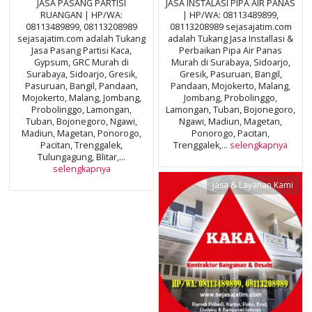
JASA PASANG PARTISI
JASA INSTALASI PIPA AIR PANAS
RUANGAN | HP/WA:
| HP/WA: 08113489899,
08113489899, 08113208989
08113208989 sejasajatim.com
sejasajatim.com adalah Tukang
adalah Tukang Jasa Installasi &
Jasa Pasang Partisi Kaca,
Perbaikan Pipa Air Panas
Gypsum, GRC Murah di
Murah di Surabaya, Sidoarjo,
Surabaya, Sidoarjo, Gresik,
Gresik, Pasuruan, Bangil,
Pasuruan, Bangil, Pandaan,
Pandaan, Mojokerto, Malang,
Mojokerto, Malang, Jombang,
Jombang, Probolinggo,
Probolinggo, Lamongan,
Lamongan, Tuban, Bojonegoro,
Tuban, Bojonegoro, Ngawi,
Ngawi, Madiun, Magetan,
Madiun, Magetan, Ponorogo,
Ponorogo, Pacitan,
Pacitan, Trenggalek,
Trenggalek,...
selengkapnya
Tulungagung, Blitar,...
selengkapnya
Jasa & Layanan Kami