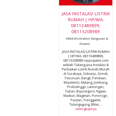
JASA INSTALASI LISTRIK
RUMAH | HP/WA:
08113489899,
08113208989
KAKA (Kontraktor Bangunan &
Desain)
JASA INSTALASI LISTRIK RUMAH
| HP/WA: 08113489899,
08113208989 sejasajatim.com
adalah Tukang Jasa Instalasi &
Perbaikan Listrik Rumah Murah
di Surabaya, Sidoarjo, Gresik,
Pasuruan, Bangil, Pandaan,
Mojokerto, Malang, Jombang,
Probolinggo, Lamongan,
Tuban, Bojonegoro, Ngawi,
Madiun, Magetan, Ponorogo,
Pacitan, Trenggalek,
Tulungagung, Blitar,...
selengkapnya