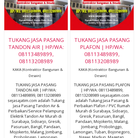
TUKANG JASA PASANG
TUKANG JASA PASANG
TANDON AIR | HP/WA:
PLAFON | HP/WA:
08113489899,
08113489899,
08113208989
08113208989
KAKA (Kontraktor Bangunan &
KAKA (Kontraktor Bangunan &
Desain)
Desain)
TUKANG JASA PASANG
TUKANG JASA PASANG PLAFON
TANDON AIR | HP/WA:
| HP/WA: 08113489899,
08113489899, 08113208989
08113208989 sejasajatim.com
sejasajatim.com adalah Tukang
adalah Tukang Jasa Pasang &
Jasa Pasang Tandon Air &
Perbaikan Plafon / PVC Rumah
Perbaikan/Service Pelampung
Murah di Surabaya, Sidoarjo,
Elektrik Tandon Air Murah di
Gresik, Pasuruan, Bangil,
Surabaya, Sidoarjo, Gresik,
Pandaan, Mojokerto, Malang,
Pasuruan, Bangil, Pandaan,
Jombang, Probolinggo,
Mojokerto, Malang, Jombang,
Lamongan, Tuban, Bojonegoro,
Probolinggo, Lamongan,
Ngawi, Madiun, Magetan,