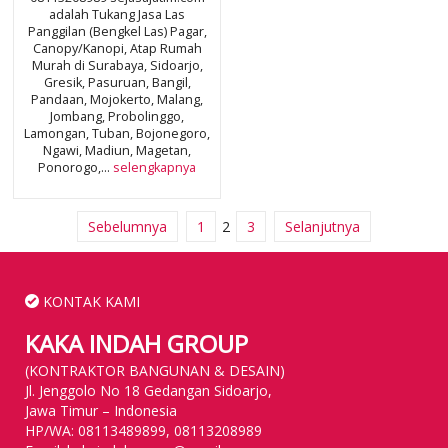
adalah Tukang Jasa Las
Panggilan (Bengkel Las) Pagar,
Canopy/Kanopi, Atap Rumah
Murah di Surabaya, Sidoarjo,
Gresik, Pasuruan, Bangil,
Pandaan, Mojokerto, Malang,
Jombang, Probolinggo,
Lamongan, Tuban, Bojonegoro,
Ngawi, Madiun, Magetan,
Ponorogo,...
selengkapnya
Sebelumnya
1
2
3
Selanjutnya
KONTAK KAMI
KAKA INDAH GROUP
(KONTRAKTOR BANGUNAN & DESAIN)
Jl. Jenggolo No 18 Gedangan Sidoarjo,
Jawa Timur – Indonesia
HP/WA: 08113489899, 08113208989