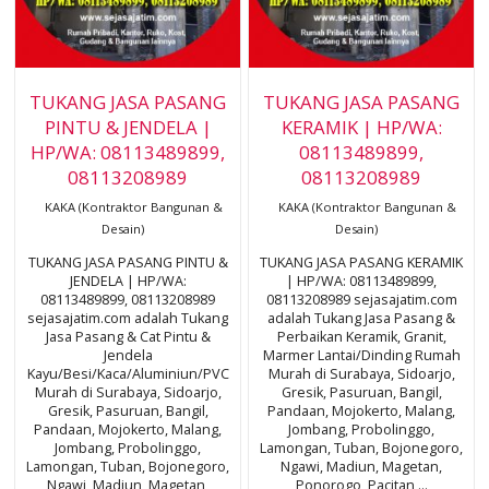
TUKANG JASA PASANG
TUKANG JASA PASANG
PINTU & JENDELA |
KERAMIK | HP/WA:
HP/WA: 08113489899,
08113489899,
08113208989
08113208989
KAKA (Kontraktor Bangunan &
KAKA (Kontraktor Bangunan &
Desain)
Desain)
TUKANG JASA PASANG PINTU &
TUKANG JASA PASANG KERAMIK
JENDELA | HP/WA:
| HP/WA: 08113489899,
08113489899, 08113208989
08113208989 sejasajatim.com
sejasajatim.com adalah Tukang
adalah Tukang Jasa Pasang &
Jasa Pasang & Cat Pintu &
Perbaikan Keramik, Granit,
Jendela
Marmer Lantai/Dinding Rumah
Kayu/Besi/Kaca/Aluminiun/PVC
Murah di Surabaya, Sidoarjo,
Murah di Surabaya, Sidoarjo,
Gresik, Pasuruan, Bangil,
Gresik, Pasuruan, Bangil,
Pandaan, Mojokerto, Malang,
Pandaan, Mojokerto, Malang,
Jombang, Probolinggo,
Jombang, Probolinggo,
Lamongan, Tuban, Bojonegoro,
Lamongan, Tuban, Bojonegoro,
Ngawi, Madiun, Magetan,
Ngawi, Madiun, Magetan,
Ponorogo, Pacitan,...