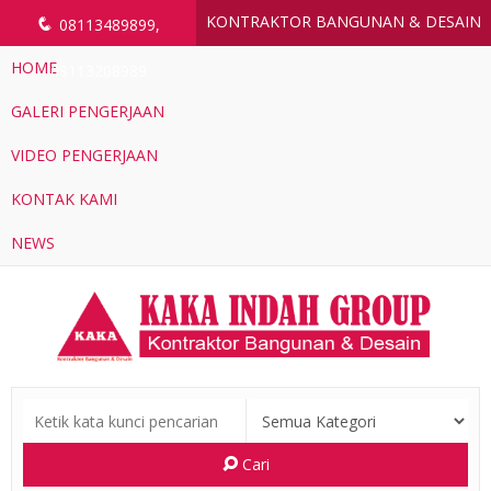
KONTRAKTOR BANGUNAN & DESAIN
q
08113489899,
HOME
08113208989
GALERI PENGERJAAN
VIDEO PENGERJAAN
KONTAK KAMI
NEWS
Cari