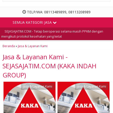
TELP/WA: 08113489899, 08113208989
SEMUA KATEGORI JASA
SEJASAJATIM.COM - Tetap beroperasi selama masih PPKM dengan
mengikuti protokol kesehatan yang ketat
Beranda
»
Jasa & Layanan Kami
Jasa & Layanan Kami -
SEJASAJATIM.COM (KAKA INDAH
GROUP)
Jasa & Layanan Kami
Jasa & Layanan Kami