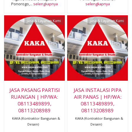
Ponorogo,...
selengkapnya
selengkapnya
Jasa & Layanan Kami
Jasa & Layanan Kami
JASA PASANG PARTISI
JASA INSTALASI PIPA
RUANGAN | HP/WA:
AIR PANAS | HP/WA:
08113489899,
08113489899,
08113208989
08113208989
KAKA (Kontraktor Bangunan &
KAKA (Kontraktor Bangunan &
Desain)
Desain)