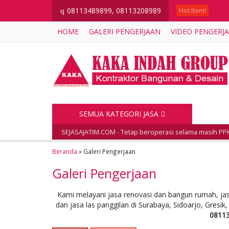
08113489899, 08113208989
q
Hot Item!
HOME
GALERI PENGERJAAN
VIDEO PENGERJ
SEMUA KATEGORI JASA
SEJASAJATIM.COM - Tetap beroperasi selama masih PPK
Beranda
»
Galeri Pengerjaan
Galeri Pengerjaan
Kami melayani jasa renovasi dan bangun rumah, jas
dan jasa las panggilan di Surabaya, Sidoarjo, Gresi
0811