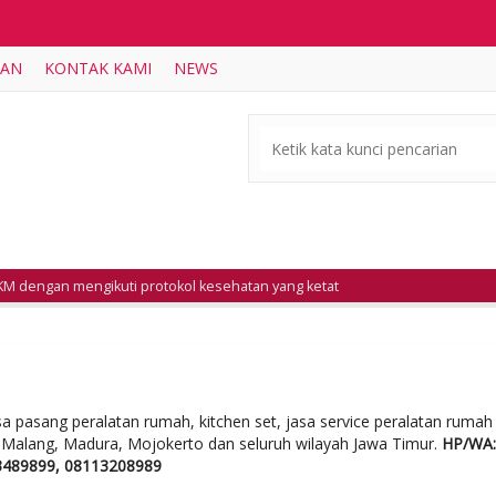
AAN
KONTAK KAMI
NEWS
M dengan mengikuti protokol kesehatan yang ketat
a pasang peralatan rumah, kitchen set, jasa service peralatan rumah
k, Malang, Madura, Mojokerto dan seluruh wilayah Jawa Timur.
HP/WA:
3489899, 08113208989