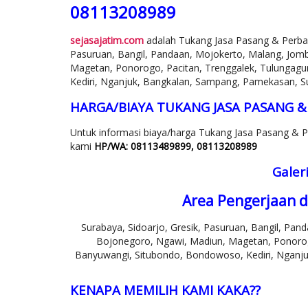
08113208989
sejasajatim.com
adalah Tukang Jasa Pasang & Perbai
Pasuruan, Bangil, Pandaan, Mojokerto, Malang, Jom
Magetan, Ponorogo, Pacitan, Trenggalek, Tulungagu
Kediri, Nganjuk, Bangkalan, Sampang, Pamekasan, S
HARGA/BIAYA TUKANG JASA PASANG &
Untuk informasi biaya/harga Tukang Jasa Pasang & 
kami
HP/WA: 08113489899, 08113208989
Galer
Area Pengerjaan d
Surabaya, Sidoarjo, Gresik, Pasuruan, Bangil, Pa
Bojonegoro, Ngawi, Madiun, Magetan, Ponorogo
Banyuwangi, Situbondo, Bondowoso, Kediri, Nganj
KENAPA MEMILIH KAMI KAKA??