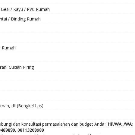
/ Besi / Kayu / PVC Rumah
ntai / Dinding Rumah
ma Rumah
an, Cucian Piring
mah, dll (Bengkel Las)
ubungi dan konsultasi permasalahan dan budget Anda :
HP/WA: /WA:
3489899, 08113208989