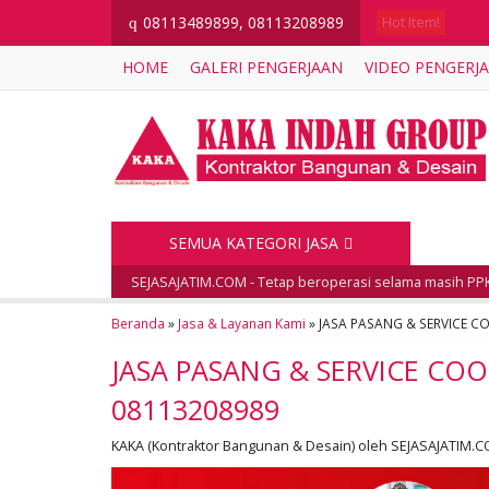
08113489899, 08113208989
q
Hot Item!
HOME
GALERI PENGERJAAN
VIDEO PENGERJ
SEMUA KATEGORI JASA
SEJASAJATIM.COM - Tetap beroperasi selama masih PPK
Beranda
»
Jasa & Layanan Kami
» JASA PASANG & SERVICE C
JASA PASANG & SERVICE COO
08113208989
KAKA (Kontraktor Bangunan & Desain) oleh SEJASAJATIM.COM 